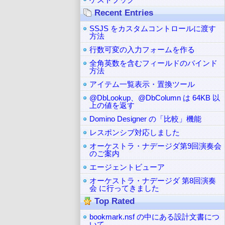
Recent Entries
SSJS をカスタムコントロールに渡す
方法
行数可変の入力フォームを作る
全角英数を含むフィールドのバインド
方法
アイテム一覧表示・置換ツール
@DbLookup、@DbColumn は 64KB 以
上の値を返す
Domino Designer の「比較」機能
レスポンシブ対応しました
オーケストラ・ナデージダ第9回演奏会
のご案内
エージェントビューア
オーケストラ・ナデージダ 第8回演奏
会 に行ってきました
Top Rated
bookmark.nsf の中にある設計文書につ
いて