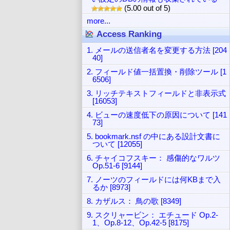
(5.00 out of 5)
more...
Access Ranking
1. メールの送信者名を変更する方法 [204
40]
2. フィールド値一括置換・削除ツール [1
6506]
3. リッチテキストフィールドと非表示式
[16053]
4. ビューの速度低下の原因について [141
73]
5. bookmark.nsf の中にある設計文書に
ついて [12055]
6. チャイコフスキー： 感傷的なワルツ
Op.51-6 [9144]
7. ノーツのフィールドには何KBまで入
るか [8973]
8. カザルス： 鳥の歌 [8349]
9. スクリャービン： エチュード Op.2-
1、Op.8-12、Op.42-5 [8175]