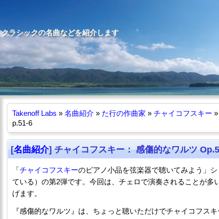
Tips や、クラシックの名曲などを紹介します
Takenoff Labs
»
名曲紹介
»
た行の作曲家
»
チャイコフスキー
»
p.51-6
[
名曲紹介
] チャイコフスキー： 感傷的なワルツ Op.51
「
チャイコフスキー
のピアノ小品を弦楽器で聴いてみよう」シ
ている）の第2弾です。今回は、チェロで演奏されることが多い『感
げます。
『感傷的なワルツ』は、ちょっと聴いただけでチャイコフスキ