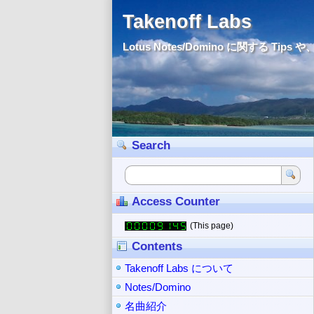
Takenoff Labs
Lotus Notes/Domino に関する 
Search
Access Counter
(This page)
Contents
Takenoff Labs について
Notes/Domino
名曲紹介