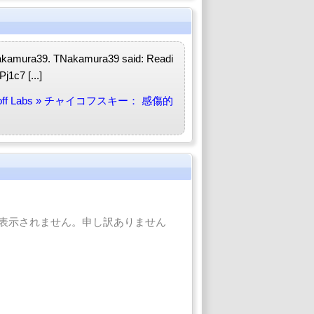
TNakamura39. TNakamura39 said: Readi
c7 [...]
Takenoff Labs » チャイコフスキー： 感傷的
表示されません。申し訳ありません