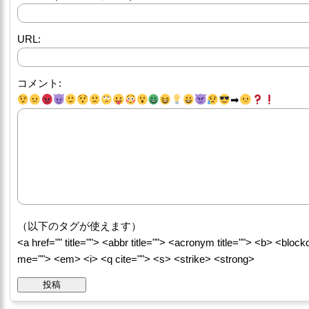
URL:
コメント:
➡
（以下のタグが使えます）
<a href="" title=""> <abbr title=""> <acronym title=""> <b> <block
me=""> <em> <i> <q cite=""> <s> <strike> <strong>