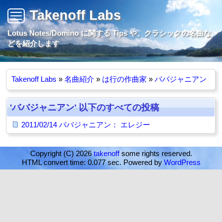
Takenoff Labs
Lotus Notes/Domino に関する Tips や、クラシックの名曲な
どを紹介します
Takenoff Labs
»
名曲紹介
»
は行の作曲家
»
ババジャニアン
'ババジャニアン' 以下のすべての投稿
2011/02/14 ババジャニアン： エレジー
Copyright (C) 2026
takenoff
some rights reserved.
HTML convert time: 0.077 sec. Powered by
WordPress