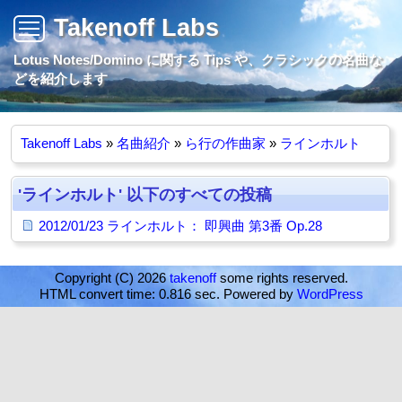
Takenoff Labs
Lotus Notes/Domino に関する Tips や、クラシックの名曲な
どを紹介します
Takenoff Labs
»
名曲紹介
»
ら行の作曲家
»
ラインホルト
'ラインホルト' 以下のすべての投稿
2012/01/23 ラインホルト： 即興曲 第3番 Op.28
Copyright (C) 2026
takenoff
some rights reserved.
HTML convert time: 0.816 sec. Powered by
WordPress