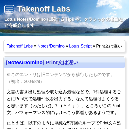
Takenoff Labs
Lotus Notes/Domino に関する Tips や、クラシックの名曲な
どを紹介します
Takenoff Labs
»
Notes/Domino
»
Lotus Script
» Print文は遅い
[
Notes/Domino
] Print文は遅い
※このエントリは旧コンテンツから移行したものです。
（初出：2004/8/8）
文書の書き出し処理や取り込み処理などで、1件処理するご
とにPrint文で処理件数を出力する、なんて処理はよくやる
と思います（わたしだけ？（＾＾； ）。ところがこのPrint
文、パフォーマンス的にはけっこう影響があるようです。
たとえば、以下のように単純な5万回のループでPrint文を処