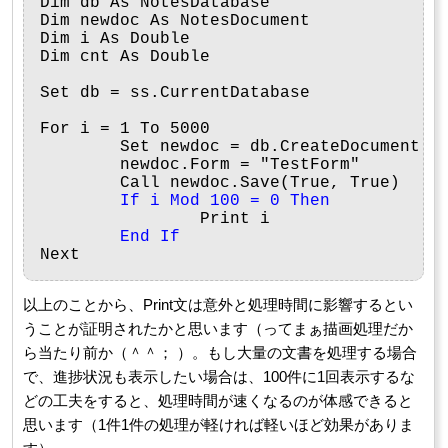
Dim db As NotesDatabase

Dim newdoc As NotesDocument

Dim i As Double

Dim cnt As Double

Set db = ss.CurrentDatabase

For i = 1 To 5000

	Set newdoc = db.CreateDocument

	newdoc.Form = "TestForm"

	Call newdoc.Save(True, True)

If i Mod 100 = 0 Then
		Print i

End If
以上のことから、Print文は意外と処理時間に影響するとい
うことが証明されたかと思います（ってまぁ描画処理だか
ら当たり前か（＾＾； ）。もし大量の文書を処理する場合
で、進捗状況も表示したい場合は、100件に1回表示するな
どの工夫をすると、処理時間が速くなるのが体感できると
思います（1件1件の処理が軽ければ軽いほど効果がありま