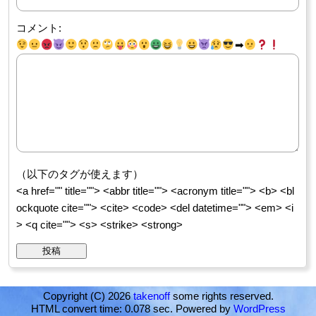
コメント:
➡
（以下のタグが使えます）
<a href="" title=""> <abbr title=""> <acronym title=""> <b> <bl
ockquote cite=""> <cite> <code> <del datetime=""> <em> <i
> <q cite=""> <s> <strike> <strong>
Copyright (C) 2026
takenoff
some rights reserved.
HTML convert time: 0.078 sec. Powered by
WordPress