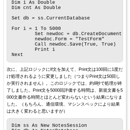
Dim i As Double

Dim cnt As Double

Set db = ss.CurrentDatabase

For i = 1 To 5000

	Set newdoc = db.CreateDocument

	newdoc.Form = "TestForm"

	Call newdoc.Save(True, True)

	Print i

次に、上記ロジックにIf文を加えて、Print文は100回に1度だ
け処理されるように変更しました（つまりPrint文は50回し
か実行されません）。このロジックでは、約8秒で処理が終
了しました。Print文を5000回評価する時間は、新規文書を5
000文書作る時間とほとんど変わらないという結果になりま
した。（もちろん、通信環境、マシンスペックにより結果
は大きく変わると思いますが）
Dim ss As New NotesSession
